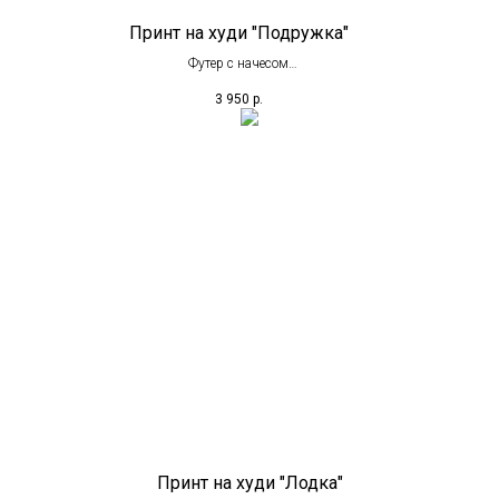
Принт на худи "Подружка"
Футер с начесом
Хлопок 65%
3 950
р.
Полиэстер 35%
Принт на худи "Лодка"